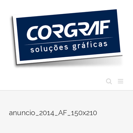
Ir
para
o
conteúdo
anuncio_2014_AF_150x210