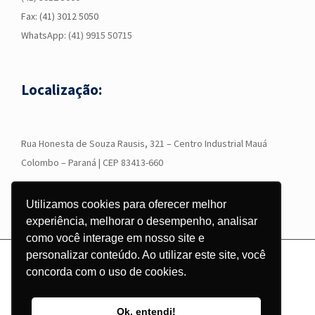
Fax: (41) 3012 5050
WhatsApp:
(41) 9915 50715
Localização:
R
ua Honesta de Souza Rausis, 321 – Centro Industrial Mauá
Colombo – Paraná | CEP 83413-660
Utilizamos cookies para oferecer melhor
experiência, melhorar o desempenho, analisar
como você interage em nosso site e
personalizar conteúdo. Ao utilizar este site, você
© Copyright
2026 - Grupo Corgraf - Todos os direitos reservados |
concorda com o uso de cookies.
Desenvolvido por
Pontodesign
Instagram
Facebook
LinkedIn
YouTube
WhatsApp
Ok, entendi!