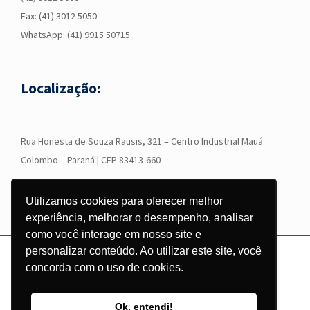
Fax: (41) 3012 5050
WhatsApp:
(41) 9915 50715
Localização:
R
ua Honesta de Souza Rausis, 321 – Centro Industrial Mauá
Colombo – Paraná | CEP 83413-660
Utilizamos cookies para oferecer melhor
experiência, melhorar o desempenho, analisar
como você interage em nosso site e
personalizar conteúdo. Ao utilizar este site, você
© Copyright
2026 - Grupo Corgraf - Todos os direitos reservados |
concorda com o uso de cookies.
Desenvolvido por
Pontodesign
Instagram
Facebook
LinkedIn
YouTube
WhatsApp
Ok, entendi!