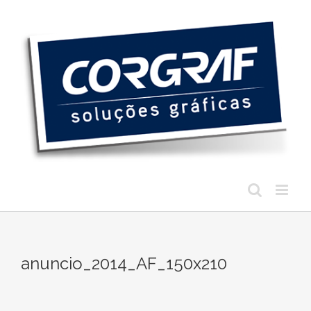
Ir
para
o
conteúdo
anuncio_2014_AF_150x210