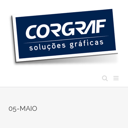
Ir
para
o
conteúdo
05-MAIO