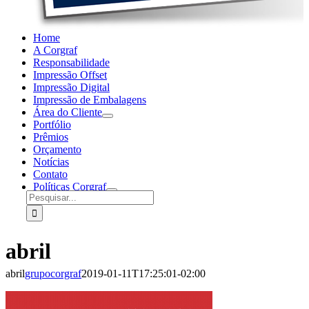
Home
A Corgraf
Responsabilidade
Impressão Offset
Impressão Digital
Impressão de Embalagens
Área do Cliente
Portfólio
Prêmios
Orçamento
Notícias
Contato
Políticas Corgraf
Buscar
resultados
para:
abril
abril
grupocorgraf
2019-01-11T17:25:01-02:00