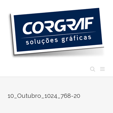
Ir
para
o
conteúdo
10_Outubro_1024_768-20