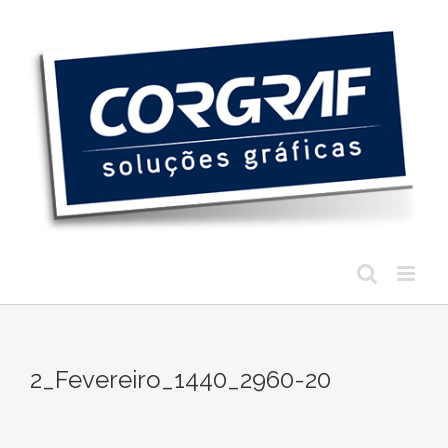
Ir
para
o
conteúdo
2_Fevereiro_1440_2960-20