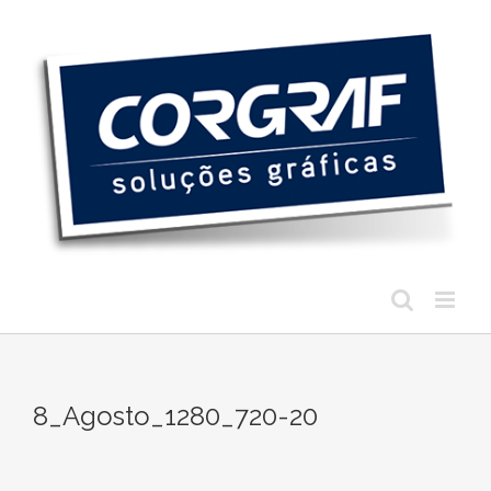
Ir
para
o
conteúdo
8_Agosto_1280_720-20