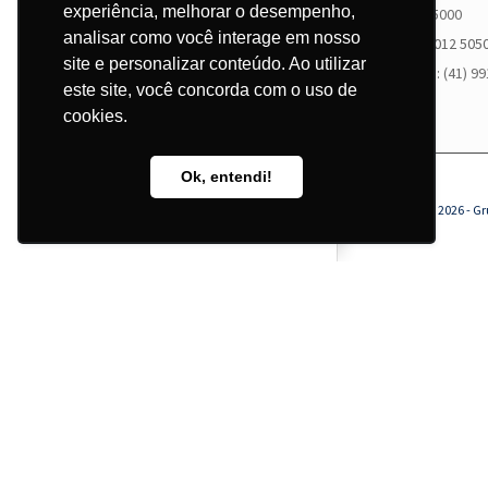
experiência, melhorar o desempenho,
(41) 3012 5000
Instagram
Facebook
LinkedIn
YouTube
WhatsApp
analisar como você interage em nosso
Fax: (41) 3012 505
site e personalizar conteúdo. Ao utilizar
WhatsApp:
(41) 9
este site, você concorda com o uso de
(41) 3012-5000
cookies.
contato@grupocorgraf.com.br
Ok, entendi!
© Copyright
2026 - Gr