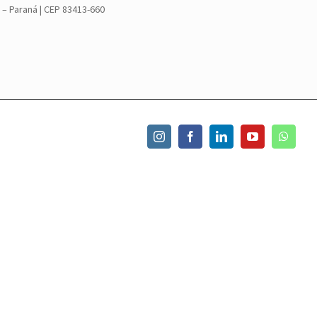
– Paraná | CEP 83413-660
Instagram
Facebook
LinkedIn
YouTube
What