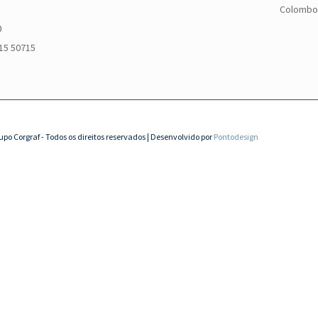
Colombo 
0
915 50715
upo Corgraf - Todos os direitos reservados | Desenvolvido por
Pontodesign