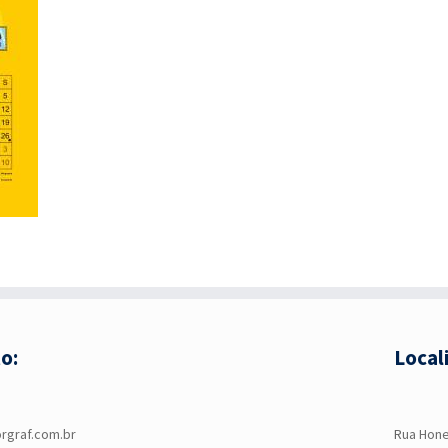
o:
Local
rgraf.com.br
R
ua Hone