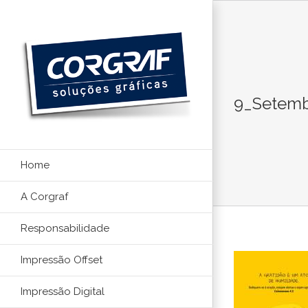
Ir
para
o
conteúdo
9_Setemb
Home
A Corgraf
Responsabilidade
Impressão Offset
Impressão Digital