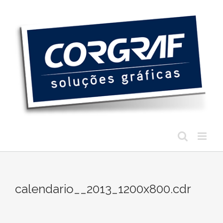
Ir
para
o
conteúdo
calendario__2013_1200x800.cdr