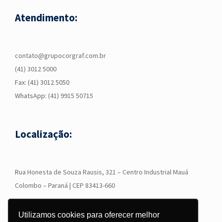
Atendimento:
contato@grupocorgraf.com.br
(41) 3012 5000
Fax: (41) 3012 5050
WhatsApp:
(41) 9915 50715
Localização:
R
ua Honesta de Souza Rausis, 321 – Centro Industrial Mauá
Colombo – Paraná | CEP 83413-660
Utilizamos cookies para oferecer melhor