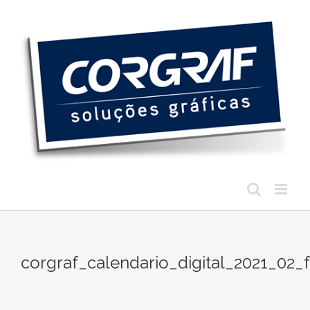
Ir
para
o
conteúdo
corgraf_calendario_digital_2021_02_