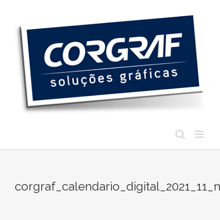
Ir
para
o
conteúdo
corgraf_calendario_digital_2021_1