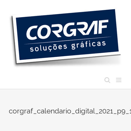
Ir
para
o
conteúdo
corgraf_calendario_digital_2021_p9