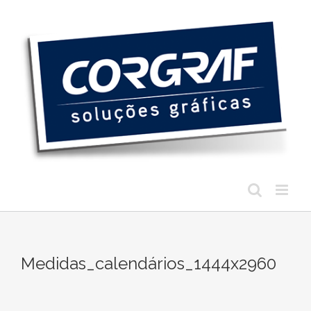
Ir
para
o
conteúdo
Medidas_calendários_1444x2960