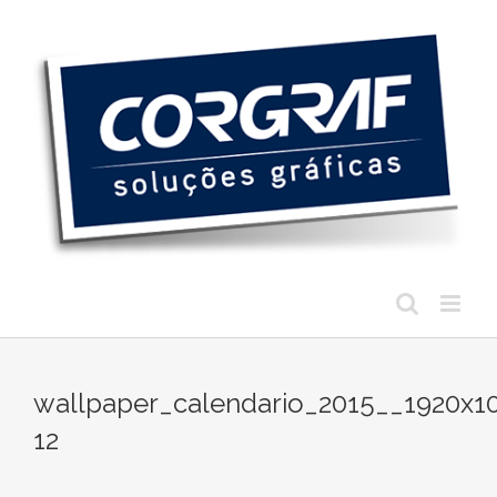
Ir
para
o
conteúdo
wallpaper_calendario_2015__1920x1
12