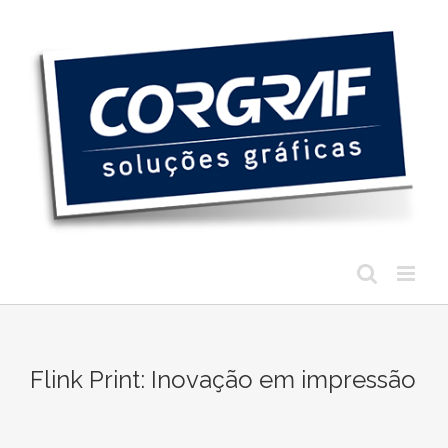
Ir
para
o
conteúdo
Flink Print: Inovação em impressão