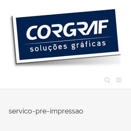
Ir
para
o
conteúdo
servico-pre-impressao