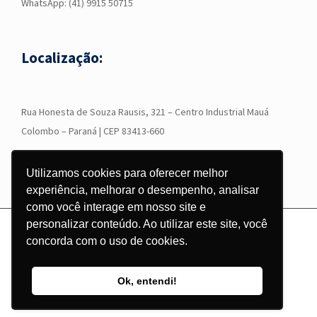
WhatsApp:
(41) 9915 50715
Localização:
R
ua Honesta de Souza Rausis, 321 – Centro Industrial Mauá
Colombo – Paraná | CEP 83413-660
Utilizamos cookies para oferecer melhor
experiência, melhorar o desempenho, analisar
como você interage em nosso site e
personalizar conteúdo. Ao utilizar este site, você
© Copyright
2026 - Grupo Corgraf - Todos os direitos reservados |
concorda com o uso de cookies.
Desenvolvido por
Pontodesign
Instagram
Facebook
LinkedIn
YouTube
WhatsApp
Ok, entendi!