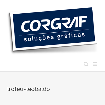
Ir
para
o
conteúdo
trofeu-teobaldo