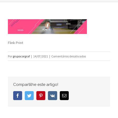
Flink Print
em
Por
grupocorgraf
|
14/07/2021
|
Comentários desativados
Flink
Print
Compartilhe este artigo!
Facebook
Twitter
Pinterest
Vk
E-
mail