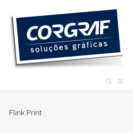
Ir
para
o
conteúdo
Flink Print