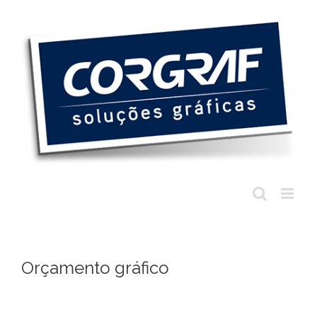
Ir
para
o
conteúdo
Orçamento gráfico