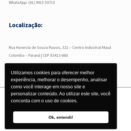
WhatsApp:
(41) 9915 50715
Localização:
R
ua Honesta de Souza Rausis, 321 – Centro Industrial Mauá
Colombo – Paraná | CEP 83413-660
Utilizamos cookies para oferecer melhor
experiência, melhorar o desempenho, analisar
como você interage em nosso site e
personalizar conteúdo. Ao utilizar este site, você
© Copyright
2026 - Grupo Corgraf - Todos os direitos reservados |
concorda com o uso de cookies.
Desenvolvido por
Pontodesign
Ok, entendi!
Instagram
Facebook
LinkedIn
YouTube
WhatsApp