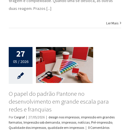
tiragem e complexidade. Quando uma se desloca, as outras
duas reagem. Prazos [...]
Ler Mais
27
05 / 2026
O papel do padrão Pantone no
desenvolvimento em grande escala para
redes e franquias
Por
Corgraf
|
27/05/2026
|
design nos impressos
,
impressão em grandes
formatos
,
Impressão sob demanda
,
impressos
,
notícias
,
Pré-impressão
,
Qualidade dos impressos
,
qualidade em impressos
|
0 Comentários