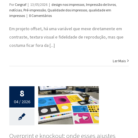
Por
Corgraf
|
13/05/2026
|
design nos impressos
,
Impressão de livros
,
notícias
,
Pré-impressão
,
Qualidade dos impressos
,
qualidade em
impressos
|
0 Comentários
Em projeto offset, há uma variável que mexe diretamente em
contraste, textura visual e fidelidade de reprodução, mas que
costuma ficar fora da [...]
Ler Mais
8
04 / 2026
Overprint e knockout: onde esses ajustes