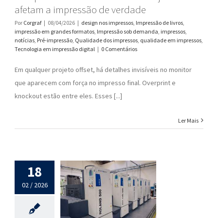
afetam a impressão de verdade
Por
Corgraf
|
08/04/2026
|
design nos impressos
,
Impressão de livros
,
impressão em grandes formatos
,
Impressão sob demanda
,
impressos
,
notícias
,
Pré-impressão
,
Qualidade dos impressos
,
qualidade em impressos
,
Tecnologia em impressão digital
|
0 Comentários
Em qualquer projeto offset, há detalhes invisíveis no monitor
que aparecem com força no impresso final. Overprint e
knockout estão entre eles. Esses [...]
Ler Mais
18
02 / 2026