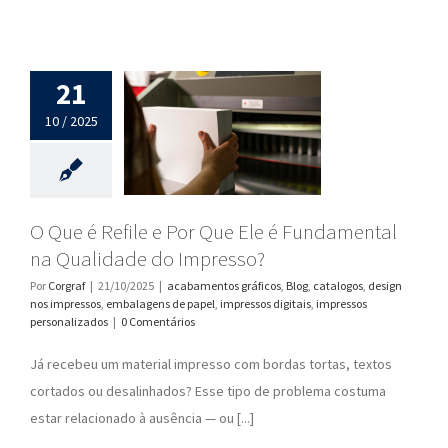
21
10 / 2025
O Que é Refile e Por Que Ele é Fundamental
na Qualidade do Impresso?
Por
Corgraf
|
21/10/2025
|
acabamentos gráficos
,
Blog
,
catalogos
,
design
nos impressos
,
embalagens de papel
,
impressos digitais
,
impressos
personalizados
|
0 Comentários
Já recebeu um material impresso com bordas tortas, textos
cortados ou desalinhados? Esse tipo de problema costuma
estar relacionado à ausência — ou [...]