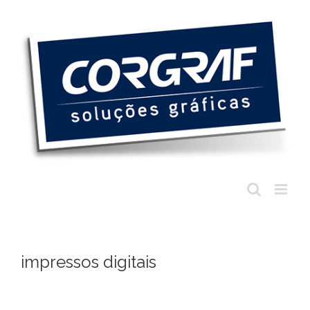
Ir
para
o
conteúdo
impressos digitais