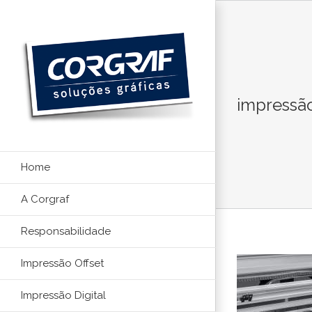
Ir
para
o
conteúdo
impressão
Home
A Corgraf
Responsabilidade
Impressão Offset
Impressão Digital