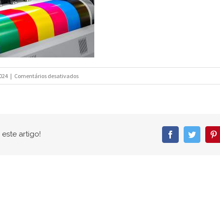
em
024
|
Comentários desativados
impressão
offset
este artigo!
Facebook
Twitter
P