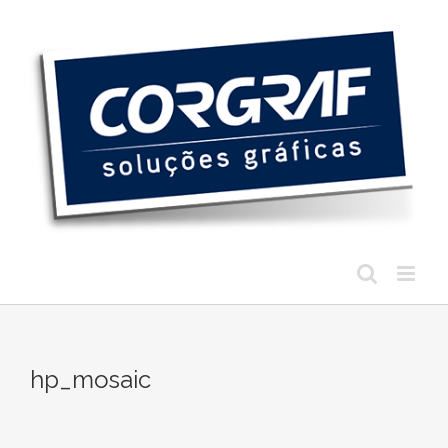
Ir
para
o
conteúdo
hp_mosaic