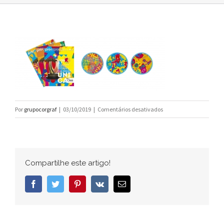
em
Por
grupocorgraf
|
03/10/2019
|
Comentários desativados
hp_mosaic
Compartilhe este artigo!
Facebook
Twitter
Pinterest
Vk
E-
mail