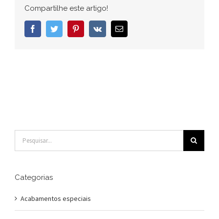
tecnologia
Compartilhe este artigo!
Facebook
Twitter
Pinterest
Vk
E-
mail
Buscar
resultados
para:
Categorias
Acabamentos especiais