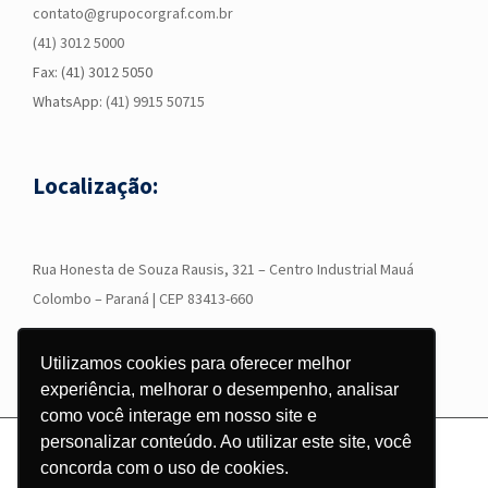
contato@grupocorgraf.com.br
(41) 3012 5000
Fax: (41) 3012 5050
WhatsApp:
(41) 9915 50715
Localização:
R
ua Honesta de Souza Rausis, 321 – Centro Industrial Mauá
Colombo – Paraná | CEP 83413-660
Utilizamos cookies para oferecer melhor
experiência, melhorar o desempenho, analisar
como você interage em nosso site e
personalizar conteúdo. Ao utilizar este site, você
© Copyright
2026 - Grupo Corgraf - Todos os direitos reservados |
concorda com o uso de cookies.
Desenvolvido por
Pontodesign