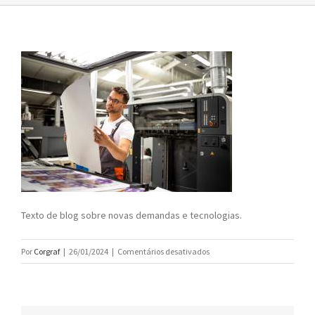
Texto de blog sobre novas demandas e tecnologias.
em
Por
Corgraf
|
26/01/2024
|
Comentários desativados
novas
demandas
e