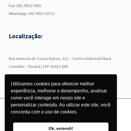
Fax: (41) 3012 5050
WhatsApp:
(41) 9915 50715
Localização:
R
ua Honesta de Souza Rausis, 321 – Centro Industrial Mauá
Colombo – Paraná | CEP 83413-660
Utilizamos cookies para oferecer melhor
experiência, melhorar o desempenho, analisar
como você interage em nosso site e
personalizar conteúdo. Ao utilizar este site, você
© Copyright
2026 - Grupo Corgraf - Todos os direitos reservados |
concorda com o uso de cookies.
Desenvolvido por
Pontodesign
Ok, entendi!
Instagram
Facebook
LinkedIn
YouTube
WhatsApp