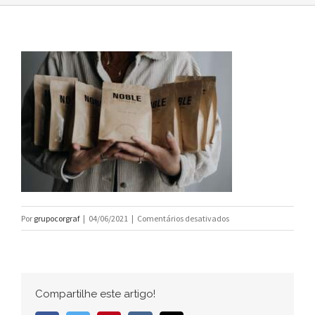
em
Por
grupocorgraf
|
04/06/2021
|
Comentários desativados
Conheça
diferentes
tipos
de
Compartilhe este artigo!
embalagens
e