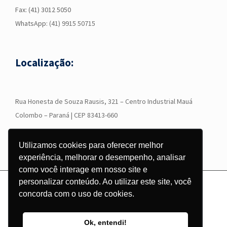
Fax: (41) 3012 5050
WhatsApp:
(41) 9915 50715
Localização:
R
ua Honesta de Souza Rausis, 321 – Centro Industrial Mauá
Colombo – Paraná | CEP 83413-660
Utilizamos cookies para oferecer melhor
experiência, melhorar o desempenho, analisar
como você interage em nosso site e
personalizar conteúdo. Ao utilizar este site, você
© Copyright
2026 - Grupo Corgraf - Todos os direitos reservados |
concorda com o uso de cookies.
Desenvolvido por
Pontodesign
Ok, entendi!
Instagram
Facebook
LinkedIn
YouTube
WhatsApp