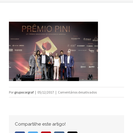
em
Por
grupocorgraf
|
05/12/2017
|
Comentários desativados
PREMIO
PINI_2017_PR_BAIXA-
113
Compartilhe este artigo!