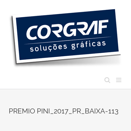
Ir
para
o
conteúdo
PREMIO PINI_2017_PR_BAIXA-113