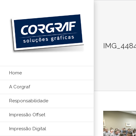
Ir
para
o
conteúdo
IMG_448
Home
A Corgraf
Responsabilidade
Impressão Offset
Impressão Digital