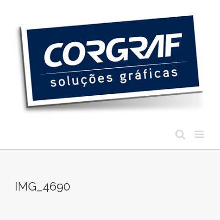
Ir
para
o
conteúdo
IMG_4690