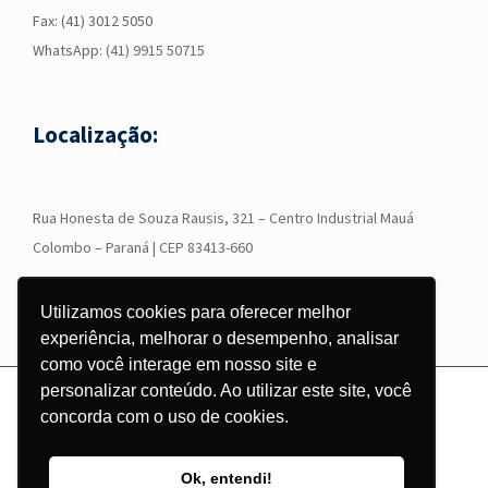
Fax: (41) 3012 5050
WhatsApp:
(41) 9915 50715
Localização:
R
ua Honesta de Souza Rausis, 321 – Centro Industrial Mauá
Colombo – Paraná | CEP 83413-660
Utilizamos cookies para oferecer melhor
experiência, melhorar o desempenho, analisar
como você interage em nosso site e
personalizar conteúdo. Ao utilizar este site, você
© Copyright
2026 - Grupo Corgraf - Todos os direitos reservados |
concorda com o uso de cookies.
Desenvolvido por
Pontodesign
Ok, entendi!
Instagram
Facebook
LinkedIn
YouTube
WhatsApp