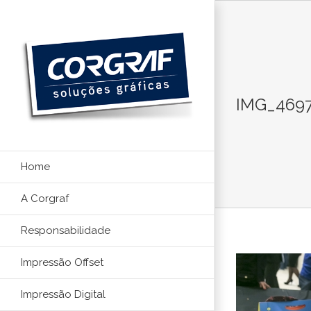
Ir
para
o
conteúdo
IMG_469
Home
A Corgraf
Responsabilidade
Impressão Offset
Impressão Digital