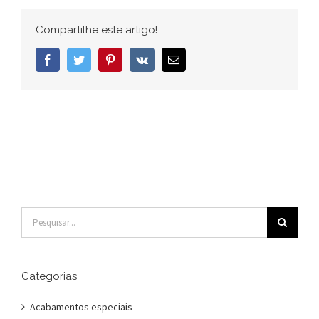
2022
–
Compartilhe este artigo!
1024×768
–
Facebook
Twitter
Pinterest
Vk
E-
Janeiro
mail
Buscar
resultados
para:
Categorias
Acabamentos especiais