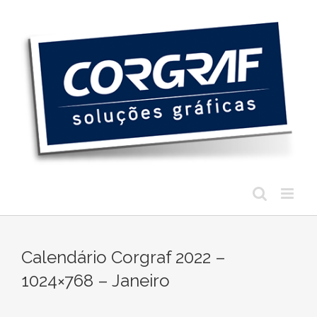
Ir
para
o
conteúdo
Calendário Corgraf 2022 –
1024×768 – Janeiro