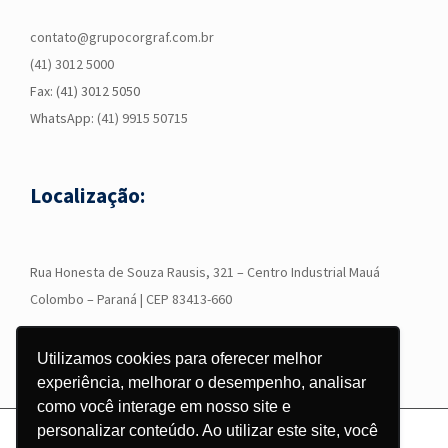
contato@grupocorgraf.com.br
(41) 3012 5000
Fax: (41) 3012 5050
WhatsApp:
(41) 9915 50715
Localização:
R
ua Honesta de Souza Rausis, 321 – Centro Industrial Mauá
Colombo – Paraná | CEP 83413-660
Utilizamos cookies para oferecer melhor
experiência, melhorar o desempenho, analisar
como você interage em nosso site e
personalizar conteúdo. Ao utilizar este site, você
© Copyright
2026 - Grupo Corgraf - Todos os direitos reservados |