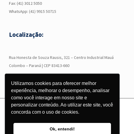
Fax: (41) 3012 5050
WhatsApp:
(41) 9915 50715
Localização:
R
ua Honesta de Souza Rausis, 321 – Centro Industrial Mauá
Colombo – Paraná | CEP 83413-660
Utilizamos cookies para oferecer melhor
experiência, melhorar o desempenho, analisar
como você interage em nosso site e
personalizar conteúdo. Ao utilizar este site, você
© Copyright
2026 - Grupo Corgraf - Todos os direitos reservados |
concorda com o uso de cookies.
Desenvolvido por
Pontodesign
Ok, entendi!
Instagram
Facebook
LinkedIn
YouTube
WhatsApp