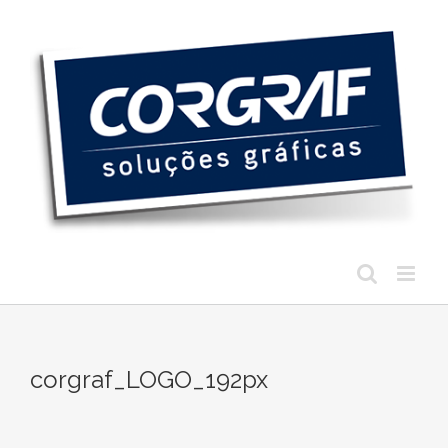
Ir
para
o
conteúdo
corgraf_LOGO_192px