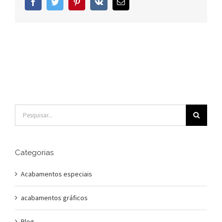
Facebook
Twitter
Pinterest
Vk
E-
mail
Buscar
resultados
para:
Categorias
Acabamentos especiais
acabamentos gráficos
Blog