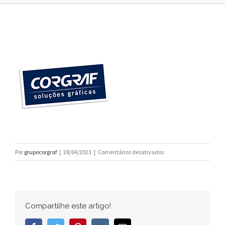
em
Por
grupocorgraf
|
28/04/2023
|
Comentários desativados
corgraf_LOGO_192px
Compartilhe este artigo!