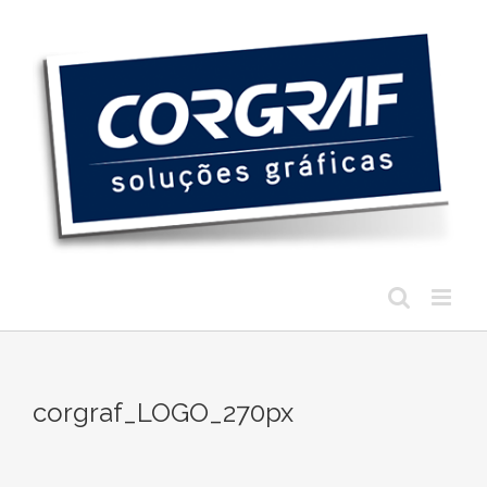
Ir
para
o
conteúdo
corgraf_LOGO_270px