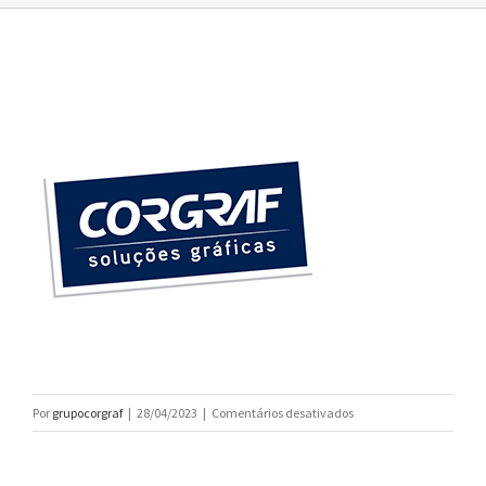
em
Por
grupocorgraf
|
28/04/2023
|
Comentários desativados
corgraf_LOGO_270px