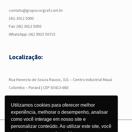
contato@grupocorgraf.com.br
(41) 3012 5000
Fax: (41) 3012 5050
WhatsApp:
(41) 9915 50715
Localização:
R
ua Honesta de Souza Rausis, 321 – Centro Industrial Mauá
Colombo – Paraná | CEP 83413-660
Utilizamos cookies para oferecer melhor
experiência, melhorar o desempenho, analisar
como você interage em nosso site e
personalizar conteúdo. Ao utilizar este site, você
© Copyright
2026 - Grupo Corgraf - Todos os direitos reservados |