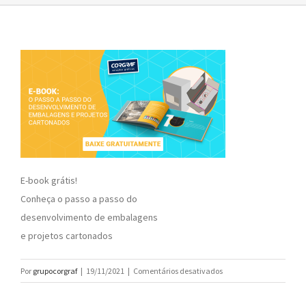
E-book grátis!
Conheça o passo a passo do
desenvolvimento de embalagens
e projetos cartonados
em
Por
grupocorgraf
|
19/11/2021
|
Comentários desativados
E-
book