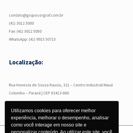
contato@grupocorgraf.com.br
(41) 3012 5000
Fax: (41) 3012 5050
WhatsApp:
(41) 9915 50715
Localização:
R
ua Honesta de Souza Rausis, 321 – Centro Industrial Mauá
Colombo – Paraná | CEP 83413-660
Utilizamos cookies para oferecer melhor
experiência, melhorar o desempenho, analisar
como você interage em nosso site e
personalizar conteúdo. Ao utilizar este site, você