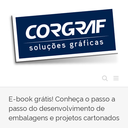
Ir
para
o
conteúdo
E-book grátis! Conheça o passo a
passo do desenvolvimento de
embalagens e projetos cartonados