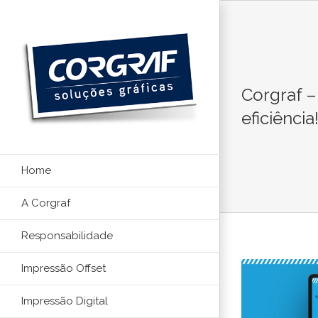
Ir
para
o
conteúdo
Corgraf –
eficiência
Home
A Corgraf
Responsabilidade
Impressão Offset
Impressão Digital