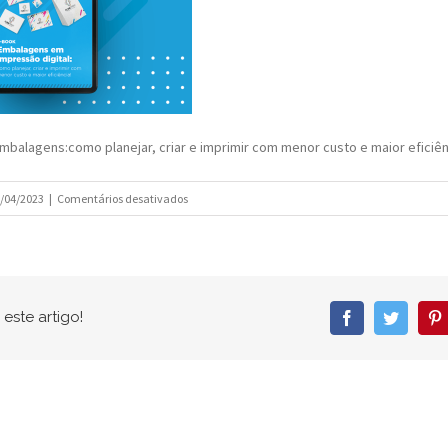
mbalagens:como planejar, criar e imprimir com menor custo e maior eficiên
em
/04/2023
|
Comentários desativados
Corgraf
–
Ebook
Embalagens:como
planejar,
este artigo!
Facebook
Twitter
P
criar
e
imprimir
com
menor