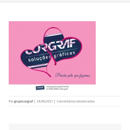
em
Por
grupocorgraf
|
14/06/2017
|
Comentários desativados
paixao