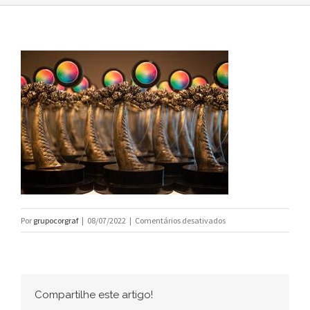
em
Por
grupocorgraf
|
08/07/2022
|
Comentários desativados
Grupo
Corgraf
teve
o
Compartilhe este artigo!
maior