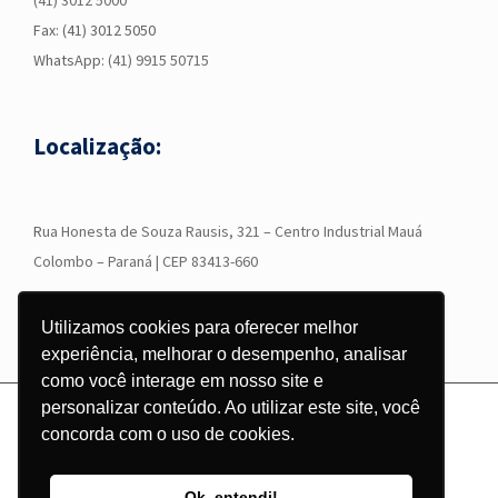
(41) 3012 5000
Fax: (41) 3012 5050
WhatsApp:
(41) 9915 50715
Localização:
R
ua Honesta de Souza Rausis, 321 – Centro Industrial Mauá
Colombo – Paraná | CEP 83413-660
Utilizamos cookies para oferecer melhor
experiência, melhorar o desempenho, analisar
como você interage em nosso site e
personalizar conteúdo. Ao utilizar este site, você
© Copyright
2026 - Grupo Corgraf - Todos os direitos reservados |
concorda com o uso de cookies.
Desenvolvido por
Pontodesign
Ok, entendi!
Instagram
Facebook
LinkedIn
YouTube
WhatsApp