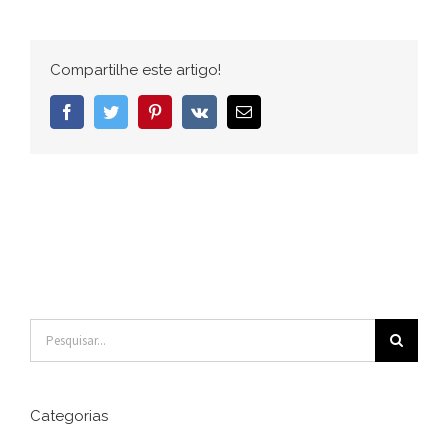
(7)
Compartilhe este artigo!
Facebook
Twitter
Pinterest
Vk
E-
mail
Buscar
resultados
para:
Categorias