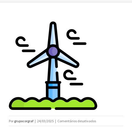
em
Por
grupocorgraf
|
24/03/2025
|
Comentários desativados
grupocorgraf_ECOGRAF