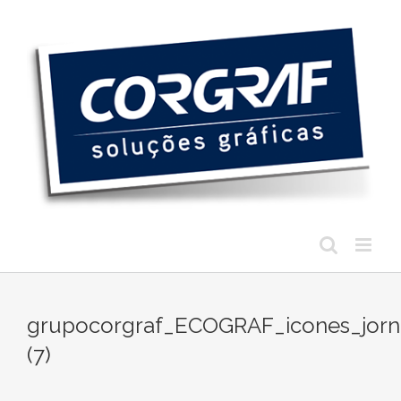
Ir
para
o
conteúdo
grupocorgraf_ECOGRAF_icones_jor
(7)