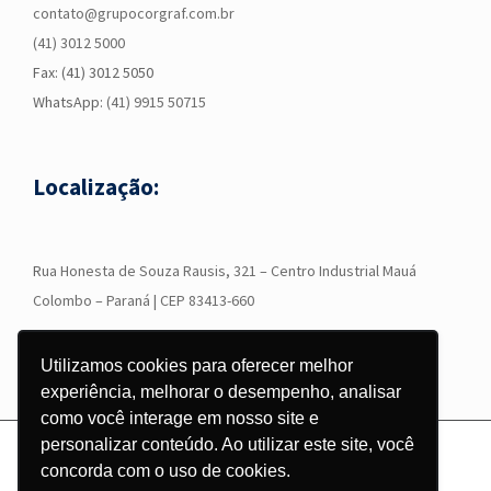
contato@grupocorgraf.com.br
(41) 3012 5000
Fax: (41) 3012 5050
WhatsApp:
(41) 9915 50715
Localização:
R
ua Honesta de Souza Rausis, 321 – Centro Industrial Mauá
Colombo – Paraná | CEP 83413-660
Utilizamos cookies para oferecer melhor
experiência, melhorar o desempenho, analisar
como você interage em nosso site e
personalizar conteúdo. Ao utilizar este site, você
© Copyright
2026 - Grupo Corgraf - Todos os direitos reservados |
concorda com o uso de cookies.
Desenvolvido por
Pontodesign