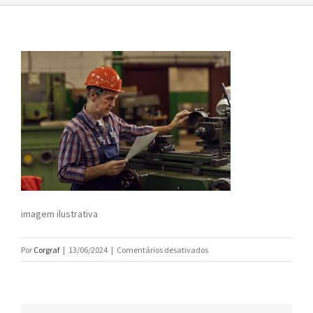
imagem ilustrativa
em
Por
Corgraf
|
13/06/2024
|
Comentários desativados
impressos
para
o