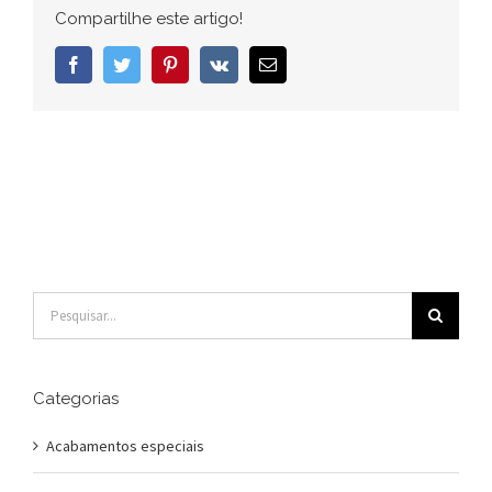
setor
Compartilhe este artigo!
industrial
Facebook
Twitter
Pinterest
Vk
E-
mail
Buscar
resultados
para:
Categorias
Acabamentos especiais