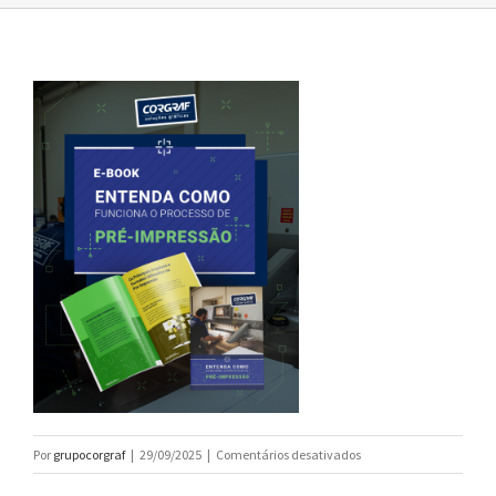
em
Por
grupocorgraf
|
29/09/2025
|
Comentários desativados
Post1080x1350_Corgraf