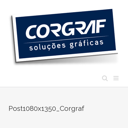
Ir
para
o
conteúdo
Post1080x1350_Corgraf