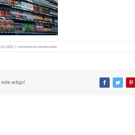
em
/12/2020
|
Comentários desativados
qual_a_importancia_de
_se_investir_em_embalagem
este artigo!
Facebook
Twitter
P