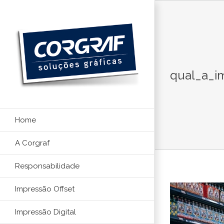
Ir
para
o
conteúdo
qual_a_i
Home
A Corgraf
Responsabilidade
Impressão Offset
Impressão Digital