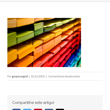
em
Por
grupocorgraf
|
01/12/2020
|
Comentários desativados
Qual
papel
escolher
para
Compartilhe este artigo!
impressão
de