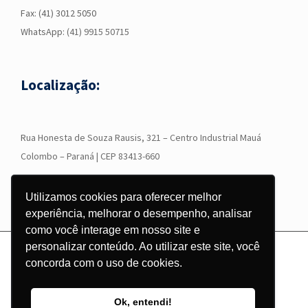
Fax: (41) 3012 5050
WhatsApp:
(41) 9915 50715
Localização:
R
ua Honesta de Souza Rausis, 321 – Centro Industrial Mauá
Colombo – Paraná | CEP 83413-660
Utilizamos cookies para oferecer melhor
experiência, melhorar o desempenho, analisar
como você interage em nosso site e
personalizar conteúdo. Ao utilizar este site, você
© Copyright
2026 - Grupo Corgraf - Todos os direitos reservados |
concorda com o uso de cookies.
Desenvolvido por
Pontodesign
Ok, entendi!
Instagram
Facebook
LinkedIn
YouTube
WhatsApp