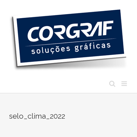
Ir
para
o
conteúdo
selo_clima_2022