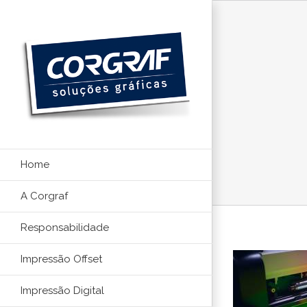
Ir
para
o
conteúdo
Home
A Corgraf
Responsabilidade
Impressão Offset
Impressão Digital