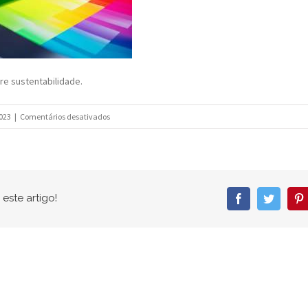
re sustentabilidade.
em
023
|
Comentários desativados
este artigo!
Facebook
Twitter
P