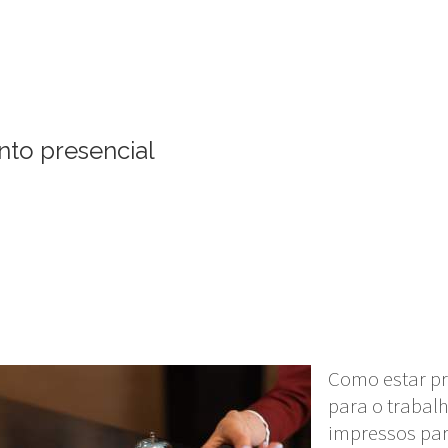
to presencial
Como estar p
para o trabal
impressos pa