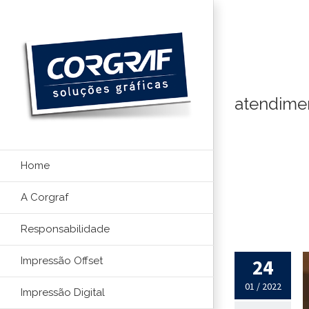
Ir
para
o
conteúdo
atendimen
Home
A Corgraf
Responsabilidade
24
Impressão Offset
01 / 2022
Impressão Digital