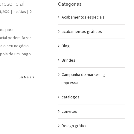
resencial
Categorias
1/2022
|
notícias
|
0
Acabamentos especiais
sos para
acabamentos gráficos
cial podem fazer
Blog
ra o seu negócio
pois de um longo
Brindes
Campanha de marketing
Ler Mais
impressa
catalogos
convites
Design gráfico