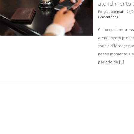
atendimento p
Por
grupocorgraf
|
24/0
Comentários
Saiba quais impres
atendimento presen
toda a diferença pa
nesse momento! De
período de [...]