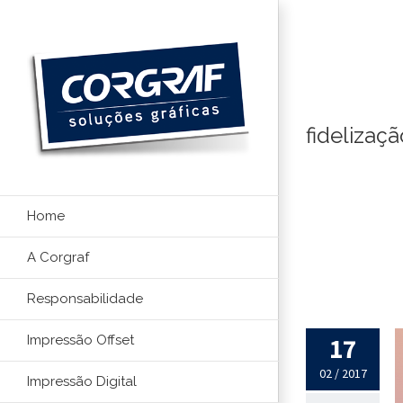
Ir
para
o
conteúdo
fidelizaç
Home
A Corgraf
Responsabilidade
17
Impressão Offset
02 / 2017
Impressão Digital