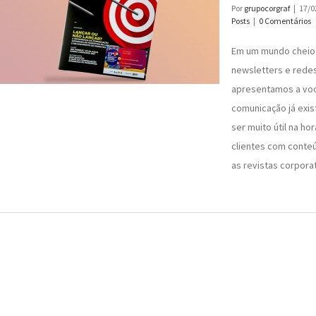
Por
grupocorgraf
|
17/0
Posts
|
0 Comentários
Em um mundo cheio 
newsletters e redes
apresentamos a vo
comunicação já exi
ser muito útil na hor
clientes com conte
as revistas corporat