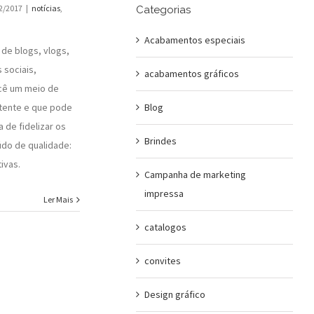
2/2017
|
notícias
,
Categorias
Acabamentos especiais
de blogs, vlogs,
 sociais,
acabamentos gráficos
cê um meio de
Blog
stente e que pode
a de fidelizar os
Brindes
údo de qualidade:
ivas.
Campanha de marketing
impressa
Ler Mais
catalogos
convites
Design gráfico