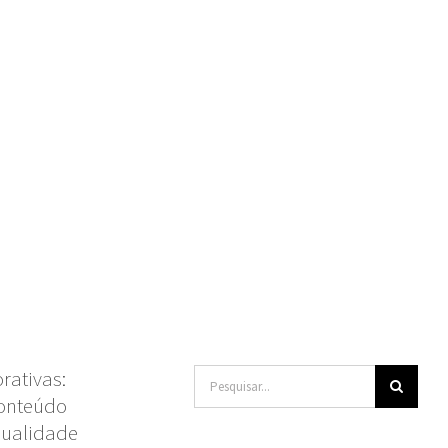
rativas:
Buscar
conteúdo
resultados
qualidade
para: