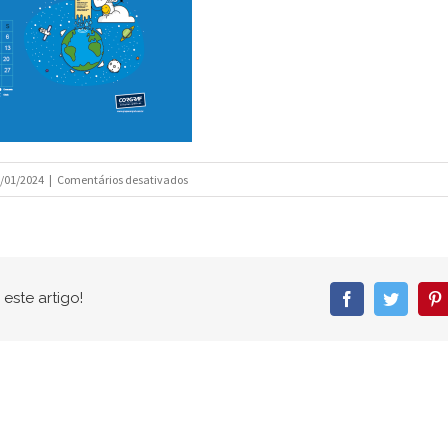
em
/01/2024
|
Comentários desativados
abril
este artigo!
Facebook
Twitter
P