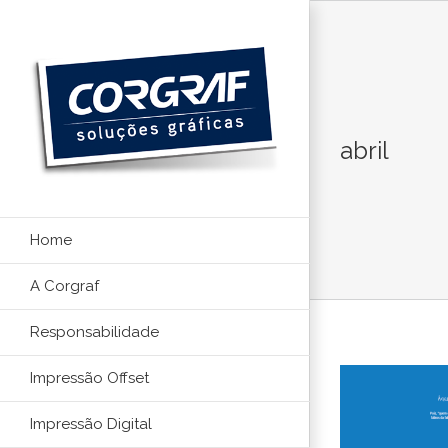
Ir
para
o
conteúdo
abril
Home
A Corgraf
Responsabilidade
Impressão Offset
Impressão Digital