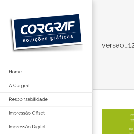
Ir
para
o
conteúdo
versao_1
Home
A Corgraf
Responsabilidade
Impressão Offset
Impressão Digital