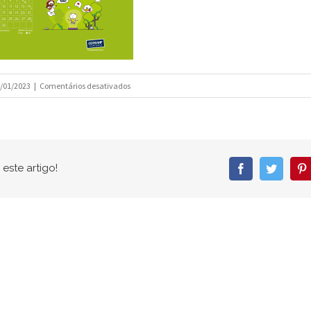
em
/01/2023
|
Comentários desativados
versao_1280_720_01
este artigo!
Facebook
Twitter
P