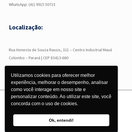
WhatsApp:
(41) 9915 50715
Localização:
R
ua Honesta de Souza Rausis, 321 – Centro Industrial Mauá
Colombo – Paraná | CEP 83413-660
Utilizamos cookies para oferecer melhor
experiência, melhorar o desempenho, analisar
como você interage em nosso site e
personalizar conteúdo. Ao utilizar este site, você
© Copyright
2026 - Grupo Corgraf - Todos os direitos reservados |
concorda com o uso de cookies.
Desenvolvido por
Pontodesign
Ok, entendi!
Instagram
Facebook
LinkedIn
YouTube
WhatsApp