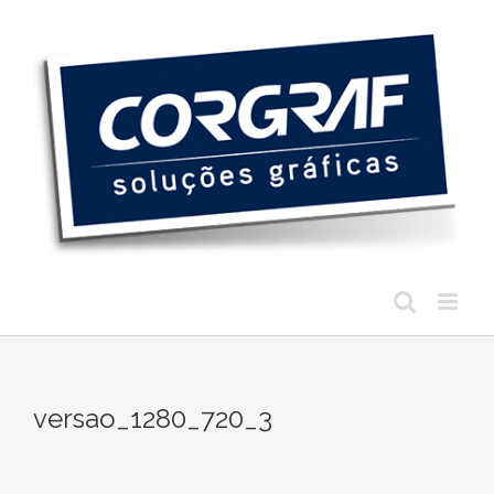
Ir
para
o
conteúdo
versao_1280_720_3