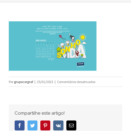
em
Por
grupocorgraf
|
25/01/2023
|
Comentários desativados
versao_1280_720_3
Compartilhe este artigo!
Facebook
Twitter
Pinterest
Vk
E-
mail